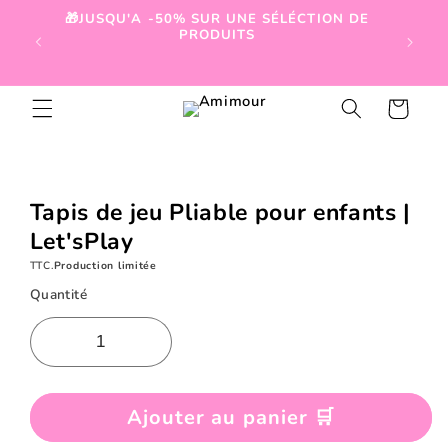
et
🎁JUSQU'A -50% SUR UNE SÉLÉCTION DE
passer

PRODUITS
au
contenu
Panier
Passer aux
informations
produits
Tapis de jeu Pliable pour enfants |
Let'sPlay
TTC.
Production limitée
Quantité
Ajouter au panier 🛒