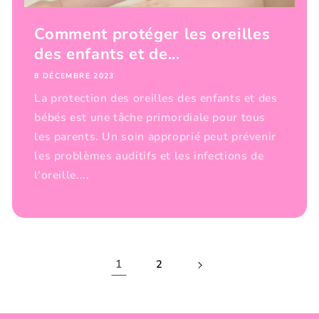
Comment protéger les oreilles
des enfants et de...
8 DÉCEMBRE 2023
La protection des oreilles des enfants et des
bébés est une tâche primordiale pour tous
les parents. Un soin approprié peut prévenir
les problèmes auditifs et les infections de
l'oreille....
1
2