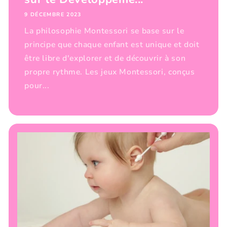
9 DÉCEMBRE 2023
La philosophie Montessori se base sur le
principe que chaque enfant est unique et doit
être libre d'explorer et de découvrir à son
propre rythme. Les jeux Montessori, conçus
pour...