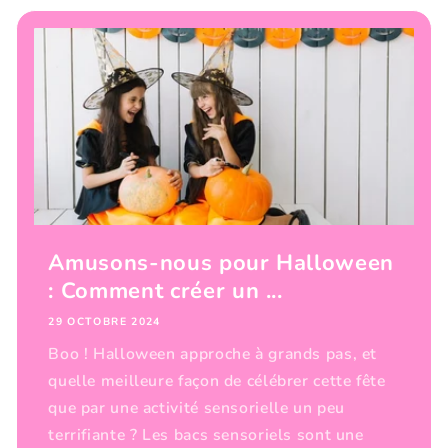
Amusons-nous pour Halloween
: Comment créer un ...
29 OCTOBRE 2024
Boo ! Halloween approche à grands pas, et
quelle meilleure façon de célébrer cette fête
que par une activité sensorielle un peu
terrifiante ? Les bacs sensoriels sont une