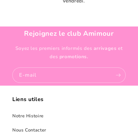
Vendredi.
Rejoignez le club Amimour
Soyez les premiers informés des
arrivages
et
des
promotions.
E-mail
Liens utiles
Notre Histoire
Nous Contacter