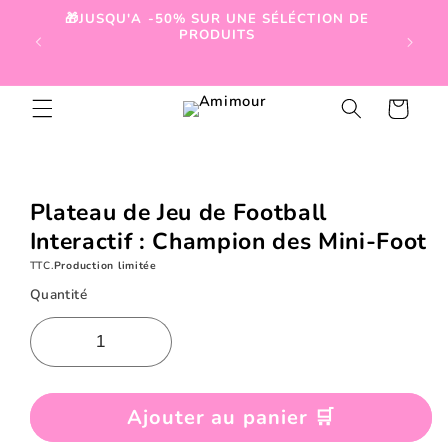
et
🎁JUSQU'A -50% SUR UNE SÉLÉCTION DE
passer

PRODUITS
au
contenu
Panier
Passer aux
informations
produits
Plateau de Jeu de Football
Interactif : Champion des Mini-Foot
TTC.
Production limitée
Quantité
Ajouter au panier 🛒