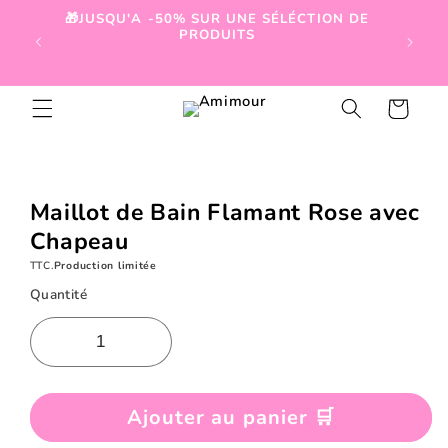
et
🎁JUSQU'A -50% SUR UNE SÉLÉCTION DE
passer

PRODUITS
au
contenu
Panier
Passer aux
informations
produits
Maillot de Bain Flamant Rose avec
Chapeau
TTC.
Production limitée
Quantité
Ajouter au panier 🛒