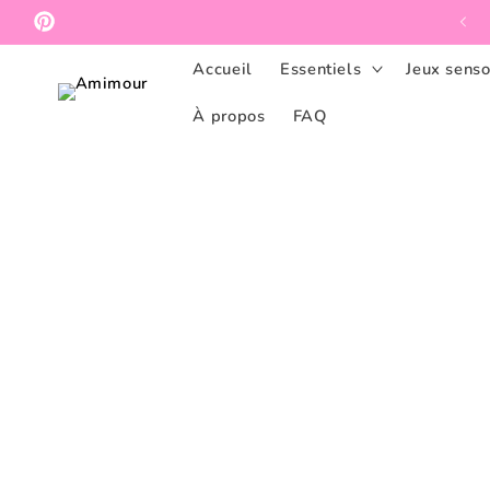
et
passer
Pinterest
au
contenu
Accueil
Essentiels
Jeux senso
À propos
FAQ
Passer aux
informations
produits