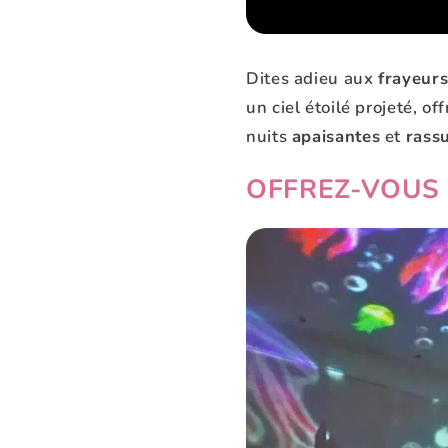
Dites adieu aux
frayeur
un ciel étoilé projeté, of
nuits
apaisantes
et
rass
OFFREZ-VOUS 