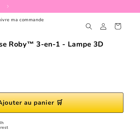
🔄Retour gratuit dans les 30 jours
uivre ma commande
Connexion
Panier
euse Roby™ 3-en-1 - Lampe 3D
Ajouter au panier 🛒
8h
rest