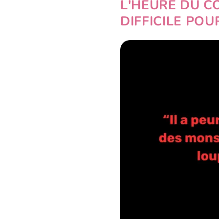
□
L'HEURE DU 
DIFFICILE PO