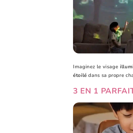
Imaginez le visage
illum
étoilé
dans sa propre ch
3 EN 1 PARFAI