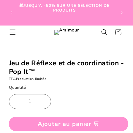
et
🎁JUSQU'A -50% SUR UNE SÉLÉCTION DE
passer

PRODUITS
au
contenu
Panier
Passer aux
informations
produits
Jeu de Réflexe et de coordination -
Pop It™
TTC.
Production limitée
Quantité
Ajouter au panier 🛒