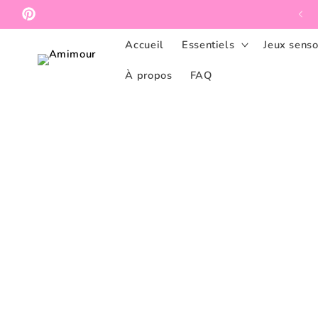
et
passer
Pinterest
au
contenu
Accueil
Essentiels
Jeux senso
À propos
FAQ
Passer aux
informations
produits