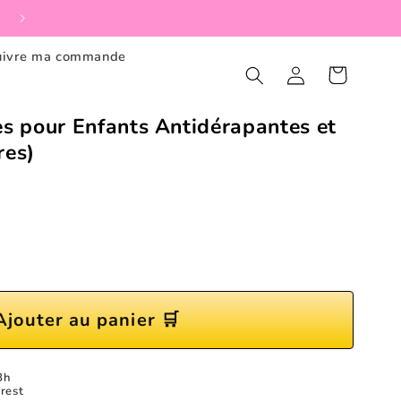
🔄Retour gratuit dans les 30 jours
uivre ma commande
Connexion
Panier
es pour Enfants Antidérapantes et
res)
Ajouter au panier 🛒
8h
rest