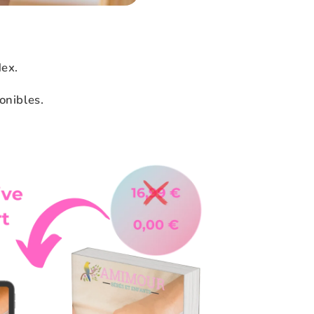
dex.
onibles.