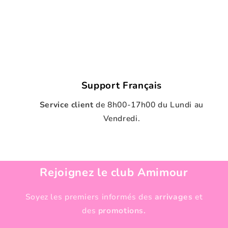
Support Français
Service client
de
8h00-17h00 du Lundi au
Vendredi.
Rejoignez le club Amimour
Soyez les premiers informés des
arrivages
et
des
promotions.