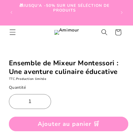
et
🎁JUSQU'A -50% SUR UNE SÉLÉCTION DE
passer

PRODUITS
au
contenu
Panier
Passer aux
informations
produits
Ensemble de Mixeur Montessori :
Une aventure culinaire éducative
TTC.
Production limitée
Quantité
Ajouter au panier 🛒