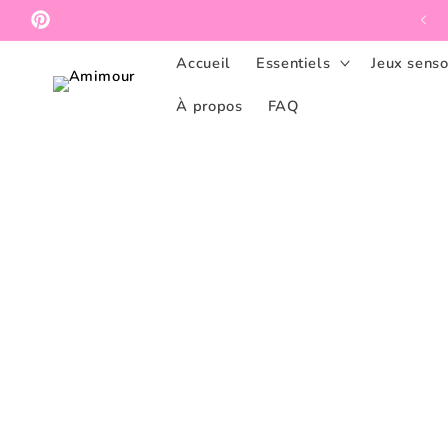
et
passer
Pinterest
au
contenu
Accueil
Essentiels
Jeux senso
À propos
FAQ
Passer aux
informations
produits