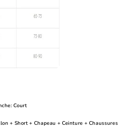
nche: Court
e
llon + Short + Chapeau + Ceinture + Chaussures