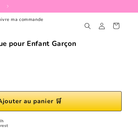
🔄Retour gratuit dans les 30 jours
uivre ma commande
Connexion
Panier
ue pour Enfant Garçon
Ajouter au panier 🛒
8h
rest