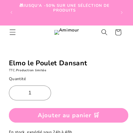
et
🎁JUSQU'A -50% SUR UNE SÉLÉCTION DE
passer

PRODUITS
au
contenu
Panier
Passer aux
informations
produits
Elmo le Poulet Dansant
TTC.
Production limitée
Quantité
Ajouter au panier 🛒
En stock, expédié sous 24h à 48h