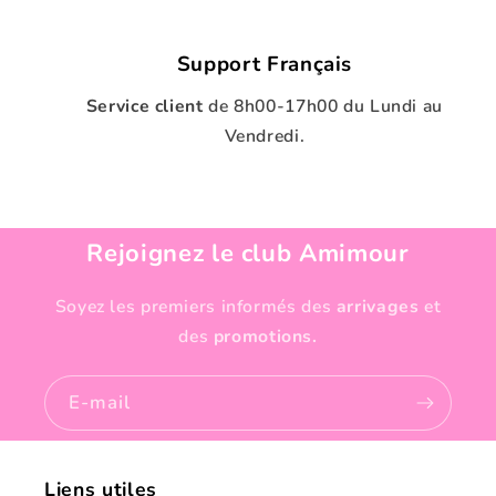
Support Français
Service client
de
8h00-17h00 du Lundi au
Vendredi.
Rejoignez le club Amimour
Soyez les premiers informés des
arrivages
et
des
promotions.
E-mail
Liens utiles