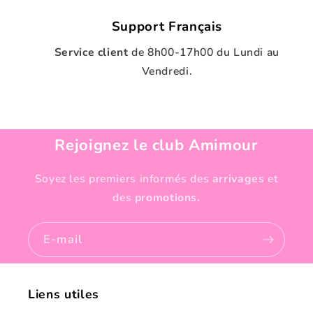
Support Français
Service client
de
8h00-17h00 du Lundi au
Vendredi.
Rejoignez le club Amimour
Soyez les premiers informés des
arrivages
et
des
promotions.
E-mail
Liens utiles