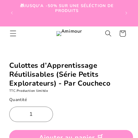
et
🎁JUSQU'A -50% SUR UNE SÉLÉCTION DE
passer

PRODUITS
au
contenu
Panier
Passer aux
informations
produits
Culottes d’Apprentissage
Réutilisables (Série Petits
Explorateurs) - Par Coucheco
TTC.
Production limitée
Quantité
Ajouter au panier 🛒