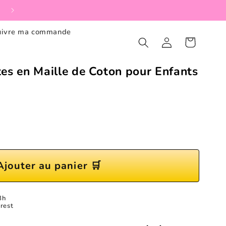
🔄Retour gratuit dans les 30 jours
uivre ma commande
Connexion
Panier
es en Maille de Coton pour Enfants
Ajouter au panier 🛒
8h
rest