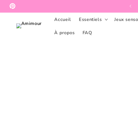
et
passer
Pinterest
au
contenu
Accueil
Essentiels
Jeux senso
À propos
FAQ
Passer aux
informations
produits