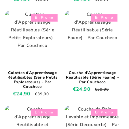
promotionnel
habituel
promotionnel
habituel
En Promo
En Promo
Culottes d’Apprentissage
Couche d'Apprentissage
Réutilisables (Série Petits
Réutilisable (Série Faune) -
Explorateurs) - Par
Par Coucheco
Coucheco
Prix
€24,90
Prix
€39,90
Prix
€24,90
Prix
€39,90
promotionnel
habituel
promotionnel
habituel
En Promo
En Promo