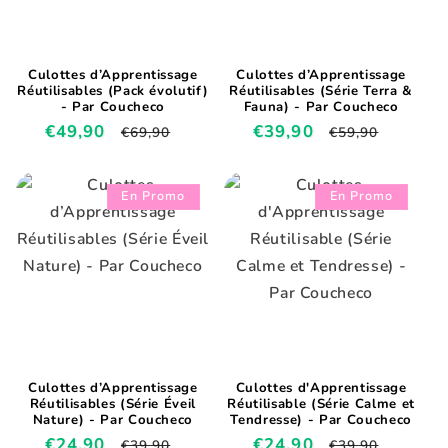
Culottes d’Apprentissage
Culottes d’Apprentissage
Réutilisables (Pack évolutif)
Réutilisables (Série Terra &
- Par Coucheco
Fauna) - Par Coucheco
Prix
€49,90
Prix
Prix
€39,90
Prix
€69,90
€59,90
promotionnel
habituel
promotionnel
habituel
En Promo
En Promo
Culottes d’Apprentissage
Culottes d'Apprentissage
Réutilisables (Série Éveil
Réutilisable (Série Calme et
Nature) - Par Coucheco
Tendresse) - Par Coucheco
Prix
€24,90
Prix
Prix
€24,90
Prix
€39,90
€39,90