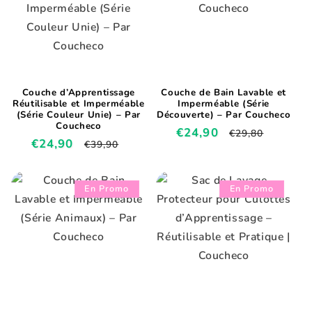
Couche d’Apprentissage
Couche de Bain Lavable et
Réutilisable et Imperméable
Imperméable (Série
(Série Couleur Unie) – Par
Découverte) – Par Coucheco
Coucheco
Prix
€24,90
Prix
€29,80
Prix
€24,90
Prix
€39,90
promotionnel
habituel
promotionnel
habituel
En Promo
En Promo