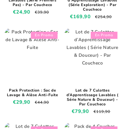
Lavables (Série Premiers
d'Apprentissage Lavables
Pas) - Par Coucheco
(Série Exploration) - Par
Coucheco
Prix
€24,90
Prix
€39,90
Prix
€169,90
Prix
€254,90
promotionnel
habituel
promotionnel
habituel
En Promo
En Promo
Pack Protection : Sac de
Lot de 7 Culottes
Lavage & Alèse Anti-Fuite
d’Apprentissage Lavables (
Série Nature & Douceur) -
Prix
€29,90
Prix
€44,90
Par Coucheco
promotionnel
habituel
Prix
€79,90
Prix
€119,90
promotionnel
habituel