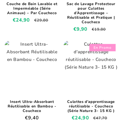
Couche de Bain Lavable et
Sac de Lavage Protecteur
Imperméable (Série
pour Culottes
Animaux) – Par Coucheco
d’Apprentissage –
Réutilisable et Pratique |
Prix
€24,90
Prix
€29,80
Coucheco
promotionnel
habituel
Prix
€9,90
Prix
€19,80
promotionnel
habituel
En Promo
Insert Ultra-Absorbant
Culottes d'apprentissage
Réutilisable en Bambou -
réutilisable - Coucheco
Coucheco
(Série Nature 3- 15 KG )
Prix
€9,40
Prix
€24,90
Prix
€47,70
habituel
promotionnel
habituel