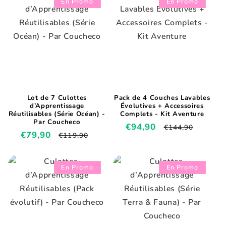
En Promo
En Promo
Lot de 7 Culottes
Pack de 4 Couches Lavables
d’Apprentissage
Évolutives + Accessoires
Réutilisables (Série Océan) -
Complets - Kit Aventure
Par Coucheco
Prix
€94,90
Prix
€144,90
Prix
€79,90
Prix
€119,90
promotionnel
habituel
promotionnel
habituel
En Promo
En Promo