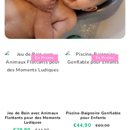
t
i
o
n
:
En Promo
En Promo
Jeu de Bain avec Animaux
Piscine-Baignoire Gonflable
Flottants pour des Moments
pour Enfants
Ludiques
Prix
€44,90
Prix
€69,90
Prix
€29,90
Prix