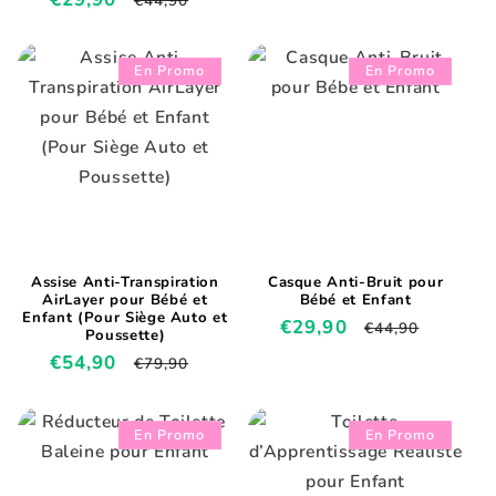
€44,90
promotionnel
habituel
promotionnel
habituel
En Promo
En Promo
Assise Anti-Transpiration
Casque Anti-Bruit pour
AirLayer pour Bébé et
Bébé et Enfant
Enfant (Pour Siège Auto et
Prix
€29,90
Prix
€44,90
Poussette)
promotionnel
habituel
Prix
€54,90
Prix
€79,90
promotionnel
habituel
En Promo
En Promo