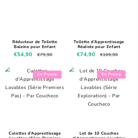
Réducteur de Toilette
Toilette d’Apprentissage
Baleine pour Enfant
Réaliste pour Enfant
Prix
€54,90
Prix
Prix
€74,90
Prix
€79,90
€109,90
promotionnel
habituel
promotionnel
habituel
En Promo
En Promo
Culottes d’Apprentissage
Lot de 10 Couches