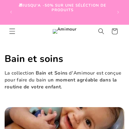
et
🎁JUSQU'A -50% SUR UNE SÉLÉCTION DE
passer

PRODUITS
au
contenu
Panier
C
Bain et soins
o
La collection
Bain et Soins
d'Amimour est conçue
l
pour faire du bain u
n moment agréable dans la
routine de votre enfant
.
l
e
c